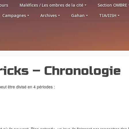
ours
Maléfices / Les ombres de la cité
Section OMBRE
Campagnes
Archives
Gahan
TIA/IISH
ricks – Chronologie
eut être divisé en 4 périodes :
t où ils peuvent. Bien entendu, un jour, ils finissent par rencontrer des 