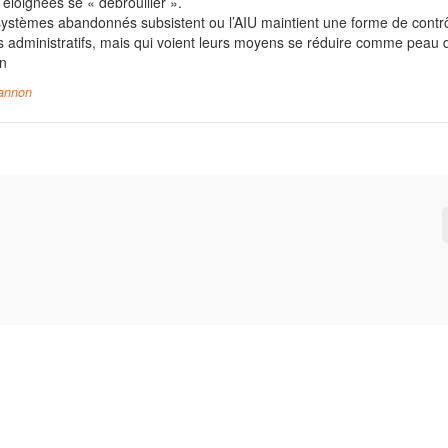
 éloignées se « débrouiller ».
ystèmes abandonnés subsistent ou l’AIU maintient une forme de contrô
ls administratifs, mais qui voient leurs moyens se réduire comme peau 
on
cannon