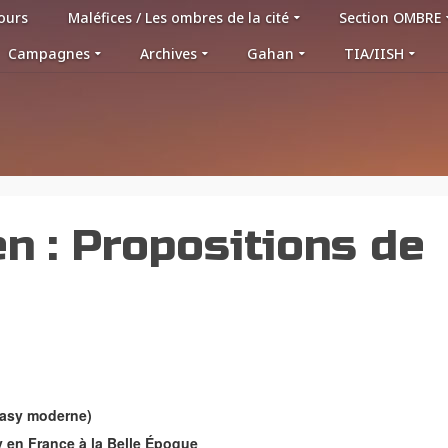
ours
Maléfices / Les ombres de la cité
Section OMBRE
Campagnes
Archives
Gahan
TIA/IISH
en : Propositions de
tasy moderne)
y en France à la Belle Époque